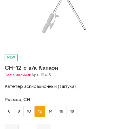
NEW
СН-12 с в/к Капкон
Нет в наличии
Арт. 19415
Катетер аспирационный (1 штука)
Размер, CH
6
8
10
12
14
16
18