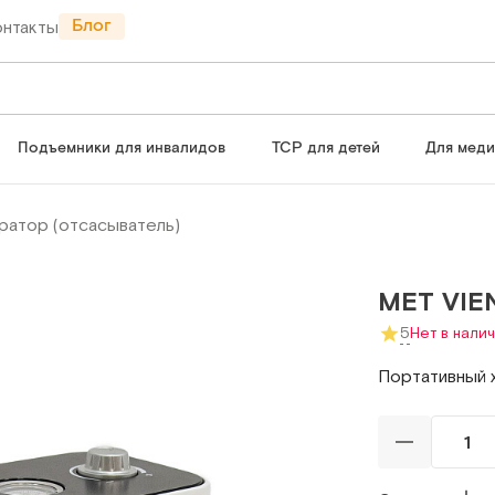
Блог
онтакты
Подъемники для инвалидов
ТСР для детей
Для мед
иратор (отсасыватель)
MET VIE
5
Нет в нали
Портативный 