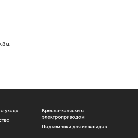
.3м.
го ухода
Кресла-коляски с
электроприводом
ство
Подъемники для инвалидов