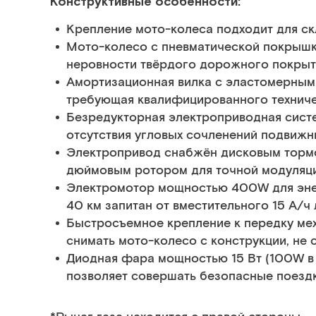
Конструктивные особенности:
Крепление мото-колеса подходит для ск
Мото-колесо с пневматической покрыш
неровности твёрдого дорожного покрыти
Амортизационная вилка с эластомерным
требующая квалифицированного техниче
Безредукторная электроприводная сист
отсутствия угловых сочленений подвижн
Электропривод снабжён дисковым тормо
дюймовым ротором для точной модуляци
Электромотор мощностью 400W для энер
40 км запитан от вместительного 15 А/ч
Быстросъемное крепление к передку ме
снимать мото-колесо с конструкции, не с
Диодная фара мощностью 15 Вт (100W в 
позволяет совершать безопасные поездк