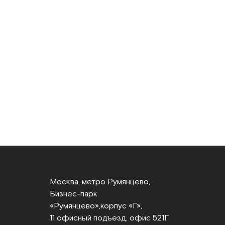
Москва, метро Румянцево,
Бизнес‑парк
«Румянцево»,
корпус «Г»,
11 офисный подъезд, офис 521Г