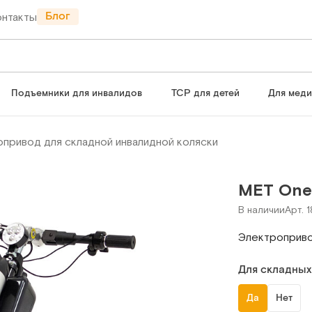
Блог
онтакты
Подъемники для инвалидов
ТСР для детей
Для мед
привод для складной инвалидной коляски
MET One
В наличии
Арт. 
Электроприво
Для складных
Да
Нет