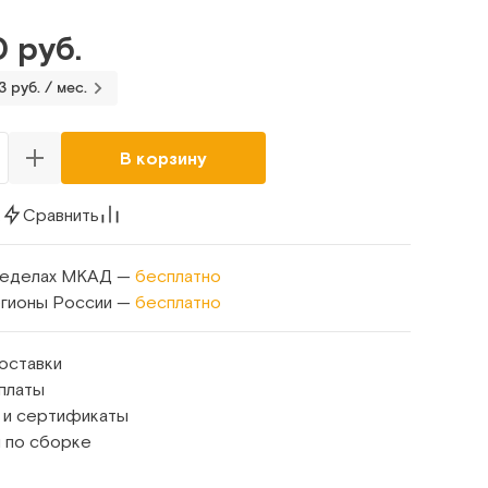
 руб.
3 руб. / мес.
В корзину
к
Сравнить
ределах МКАД —
бесплатно
егионы России —
бесплатно
оставки
платы
 и сертификаты
 по сборке