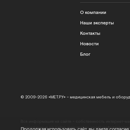
О компании
Наши эксперты
Контакты
Новости
Блог
© 2009-2026 «МЕТ.РУ» – медицинская мебель и обору
Вся информация на сайте – собственность интернет-м
размещенные на сайте
www.met.ru
, носят информацион
Продолжая использовать сайт, вы даете согласие