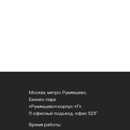
Москва, метро Румянцево,
Бизнес‑парк
«Румянцево»,
корпус «Г»,
11 офисный подъезд, офис 521Г
Время работы: