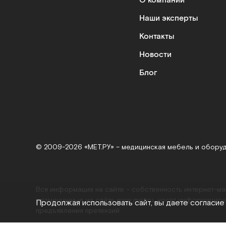
О компании
Наши эксперты
Контакты
Новости
Блог
© 2009-2026 «МЕТ.РУ» – медицинская мебель и обору
Вся информация на сайте – собственность интернет-м
размещенные на сайте
www.met.ru
, носят информацион
Продолжая использовать сайт, вы даете согласие
предъявления претензий.