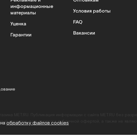
Рекламные и
Оптовикам
информационные
Условия работы
материалы
FAQ
Уценка
Вакансии
Гарантии
дование
агазина MET.RU. Публикация информации с сайта MET.RU без раз
ный характер и не являются публичной офертой, а также не являю
 на
обработку файлов cookies