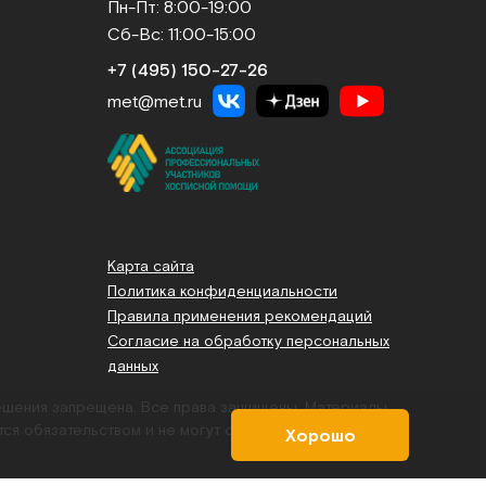
Пн-Пт: 8:00-19:00
Сб-Вс: 11:00-15:00
+7 (495) 150‑27‑26
met@met.ru
Карта сайта
Политика конфиденциальности
Правила применения рекомендаций
Согласие на обработку персональных
данных
решения запрещена. Все права защищены.
Материалы,
тся обязательством и не могут служить основанием для
Хорошо