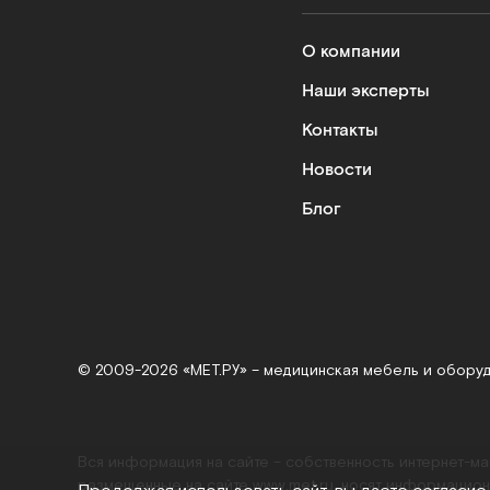
О компании
Наши эксперты
Контакты
Новости
Блог
© 2009-2026 «МЕТ.РУ» – медицинская мебель и обору
Вся информация на сайте – собственность интернет-м
размещенные на сайте
www.met.ru
, носят информацион