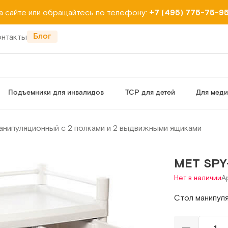
на сайте или обращайтесь по телефону:
+7 (495) 775-75-9
Блог
онтакты
Подъемники для инвалидов
ТСР для детей
Для мед
анипуляционный с 2 полками и 2 выдвижными ящиками
МЕТ SPY
Нет в наличии
А
Стол манипул