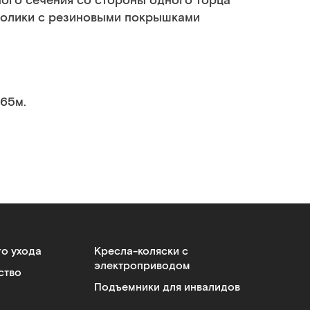
ого сечения со стороны одного торца
олики с резиновыми покрышками
.65м.
го ухода
Кресла-коляски с
электроприводом
ство
Подъемники для инвалидов