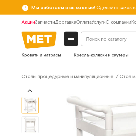
Мы работаем в выходные!
Сделайте заказ 
Акции
Запчасти
Доставка
Оплата
Услуги
О компании
К
Кровати и матрасы
Кресла-коляски и скутеры
Столы процедурные и манипуляционные
Стол м