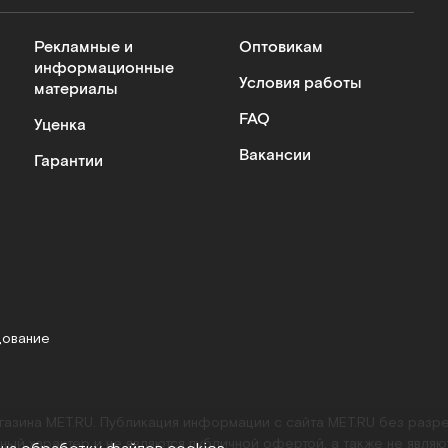
Рекламные и
Оптовикам
информационные
Условия работы
материалы
FAQ
Уценка
Вакансии
Гарантии
дование
агазина MET.RU. Публикация информации с сайта MET.RU без раз
ный характер и не являются публичной офертой, а также не являю