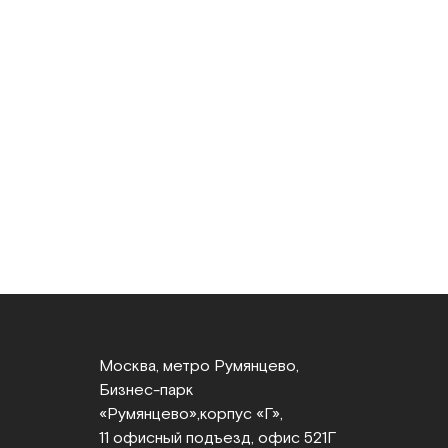
Москва, метро Румянцево,
Бизнес‑парк
«Румянцево»,
корпус «Г»,
11 офисный подъезд, офис 521Г