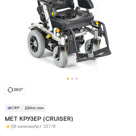
360°
СФР
Шоу-рум
MET КРУЗЕР (CRUISER)
5
В наличии
Арт. 23778