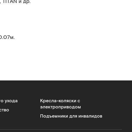
TITAN и др.
0.07м.
го ухода
Кресла-коляски с
электроприводом
ство
Подъемники для инвалидов