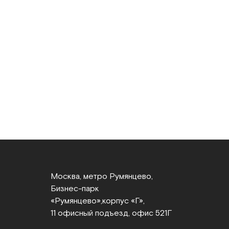
Москва, метро Румянцево,
Бизнес‑парк
«Румянцево»,
корпус «Г»,
11 офисный подъезд, офис 521Г