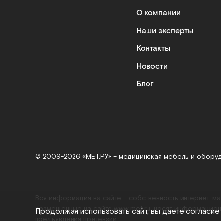
О компании
Наши эксперты
Контакты
Новости
Блог
© 2009-2026 «МЕТ.РУ» – медицинская мебель и обору
Вся информация на сайте – собственность интернет-м
размещенные на сайте
www.met.ru
, носят информацион
Продолжая использовать сайт, вы даете согласие
предъявления претензий.