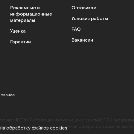
Рекламные и
Оптовикам
информационные
Условия работы
материалы
FAQ
Уценка
Вакансии
Гарантии
дование
агазина MET.RU. Публикация информации с сайта MET.RU без раз
ный характер и не являются публичной офертой, а также не являю
 на
обработку файлов cookies