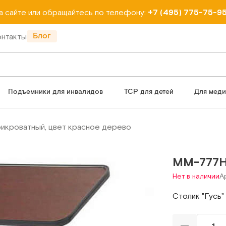
на сайте или обращайтесь по телефону:
+7 (495) 775-75-9
Блог
онтакты
Подъемники для инвалидов
ТСР для детей
Для мед
рикроватный, цвет красное дерево
ММ-777
Нет в наличии
А
Столик "Гусь"