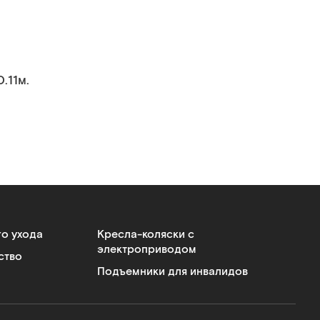
.11м.
го ухода
Кресла-коляски с
электроприводом
ство
Подъемники для инвалидов