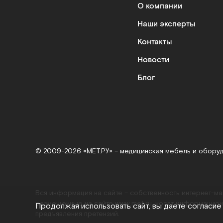
О компании
Наши эксперты
Контакты
Новости
Блог
© 2009-2026 «МЕТ.РУ» – медицинская мебель и обору
Вся информация на сайте – собственность интернет-м
размещенные на сайте
www.met.ru
, носят информацион
Продолжая использовать сайт, вы даете согласие
предъявления претензий.