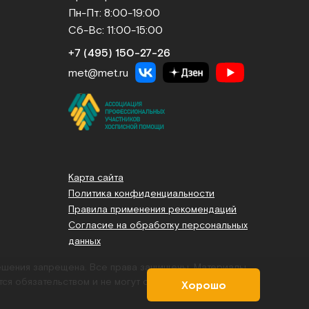
Пн-Пт: 8:00-19:00
Сб-Вс: 11:00-15:00
+7 (495) 150‑27‑26
met@met.ru
Карта сайта
Политика конфиденциальности
Правила применения рекомендаций
Согласие на обработку персональных
данных
решения запрещена. Все права защищены.
Материалы,
тся обязательством и не могут служить основанием для
Хорошо