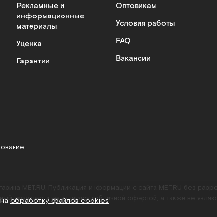
Рекламные и
Оптовикам
информационные
Условия работы
материалы
FAQ
Уценка
Вакансии
Гарантии
дование
агазина MET.RU. Публикация информации с сайта MET.RU без раз
ный характер и не являются публичной офертой, а также не являю
 на
обработку файлов cookies