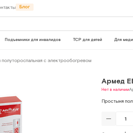
Блог
онтакты
Подъемники для инвалидов
ТСР для детей
Для мед
 полутороспальная с электрообогревом
Армед E
Нет в наличии
А
Простыня пол