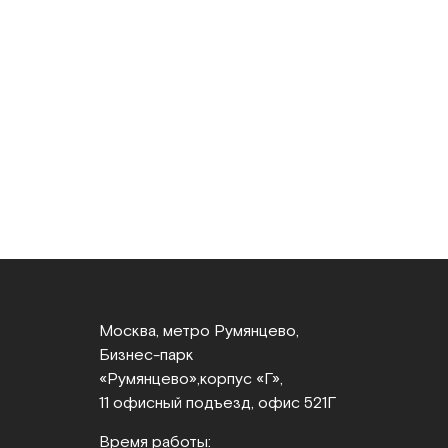
Москва, метро Румянцево,
Бизнес‑парк
«Румянцево»,
корпус «Г»,
11 офисный подъезд, офис 521Г
Время работы: