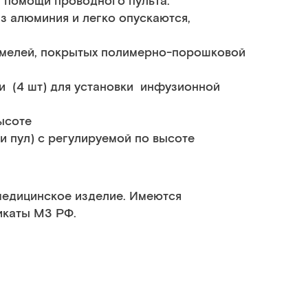
 помощи проводного пульта.
з алюминия и легко опускаются,
амелей, покрытых полимерно-порошковой
и (4 шт) для установки инфузионной
ысоте
и пул) с регулируемой по высоте
медицинское изделие. Имеются
икаты МЗ РФ.