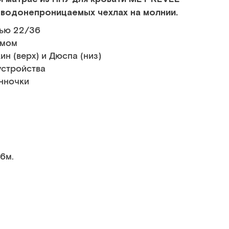
 водонепроницаемых чехлах на молнии.
тью 22/36
омом
н (верх) и Дюспа (низ)
устройства
нночки
26м.