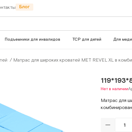
Блог
онтакты
Подъемники для инвалидов
ТСР для детей
Для мед
тей
Матрас для широких кроватей МЕТ REVEL XL в комб
119*193*
Нет в наличии
А
Матрас для ш
комбинирован