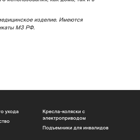
медицинское изделие. Имеются
икаты МЗ РФ.
го ухода
Кресла-коляски с
электроприводом
ство
Подъемники для инвалидов