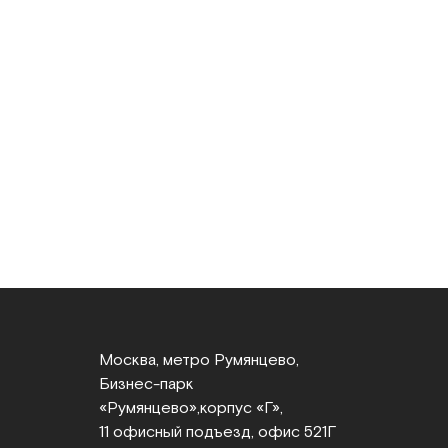
Москва, метро Румянцево,
Бизнес‑парк
«Румянцево»,
корпус «Г»,
11 офисный подъезд, офис 521Г