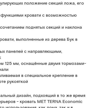
гулирующих положение секций ложа, его
и функциями кровати с возможностью
сочетанием поднятых секций и наклона
ровати, выполненные из дерева Бук в
ых панелей с направляющими,
к
м 125 мм, оснащённые двумя тормозами-
нали
вливаемая в специальное крепление в
оте рукояткой
льный дизайн, подхоящий в то же время
ерьеров - кровать MET TERNA Economic
 использования, как дома, так и в