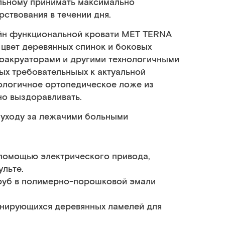
льному принимать максимально
ствования в течении дня.
йн функциональной кровати MET TERNA
 цвет деревянных спинок и боковых
оакруаторами и другими технологичными
х требовательныых к актуальной
кологичное ортопедическое ложе из
о выздоравливать.
 уходу за лежачими больными
 помощью электрического привода,
льте.
руб в полимерно-порошковой эмали
нирующихся деревянных ламелей для