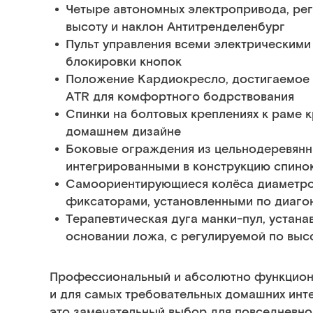
Четыре автономных электропривода, ре
высоту и наклон Антитренделенбург
Пульт управления всеми электрическим
блокировки кнопок
Положение Кардиокресло, достигаемое 
ATR для комфортного бодрствования
Спинки на болтовых креплениях к раме к
домашнем дизайне
Боковые ограждения из цельнодеревянн
интегрированными в конструкцию спино
Самоориентирующиеся колёса диаметро
фиксаторами, установленными по диаго
Терапевтическая дуга манки-пул, устана
основании ложа, с регулируемой по выс
Профессиональный и абсолютно функциона
и для самых требовательных домашних инт
это замечательный выбор для повседневного