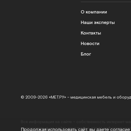
О компании
Наши эксперты
Контакты
Новости
Блог
© 2009-2026 «МЕТ.РУ» – медицинская мебель и обору
Вся информация на сайте – собственность интернет-м
размещенные на сайте
www.met.ru
, носят информацион
Продолжая использовать сайт, вы даете согласие