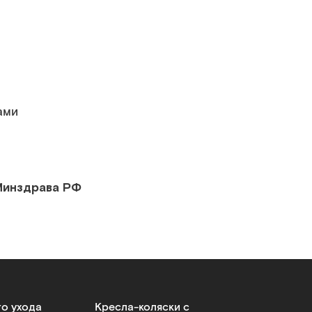
ами
Минздрава РФ
го ухода
Кресла-коляски с