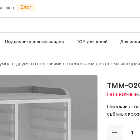
Блог
онтакты
Подъемники для инвалидов
ТСР для детей
Для мед
умба с двумя отделениями с гребёнками для съёмных корзи
ТММ-02
Нет в наличии
А
Широкий стол
съёмных корз