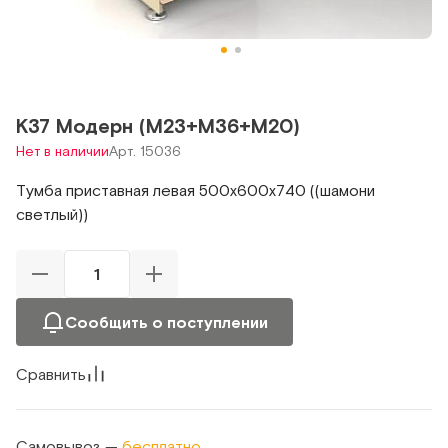
К37 Модерн (М23+М36+М20)
Нет в наличии
Арт. 15036
Тумба приставная левая 500х600х740 ((шамони
светлый))
Сообщить о поступлении
Сравнить
Самовывоз —
бесплатно