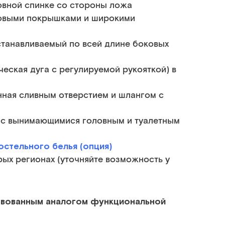
овной спинке со стороны ложа
овыми покрышками и широкими
станавливаемый по всей длине боковых
еская дуга с регулируемой рукояткой) в
ная сливным отверстием и шлангом с
с
с вынимающимися головным и туалетным
остельного белья (опция)
рых регионах (уточняйте возможность у
твованным аналогом функциональной