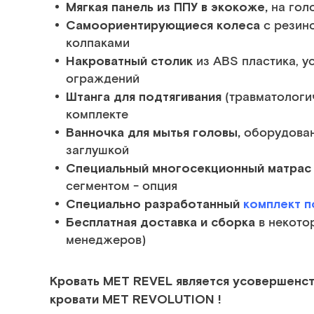
Мягкая панель из ППУ в экокоже,
на гол
Самоориентирующиеся колеса
с резин
колпаками
Накроватный столик
из АВS пластика, у
ограждений
Штанга для подтягивания
(травматологич
комплекте
Ванночка для мытья головы,
оборудован
заглушкой
Специальный многосекционный матра
сегментом - опция
Специально разработанный
комплект п
Бесплатная доставка и сборка
в некото
менеджеров)
Кровать MET REVEL является усовершенс
кровати МЕТ RЕVОLUТIОN !