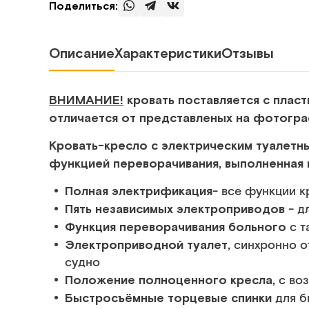
Поделиться:
Описание
Характеристики
Отзывы
ВНИМАНИЕ!
кровать поставляется с пласт
отличается от представленых на фотогра
Кровать-кресло с электрическим туалет
функцией переворачивания, выполненная 
Полная электрификация
- все функции к
Пять независимых электроприводов
- д
Функция переворачивания больного
с т
Электроприводной туалет,
синхронно 
судно
Положение полноценного кресла,
с во
Быстросъёмные торцевые спинки
для б