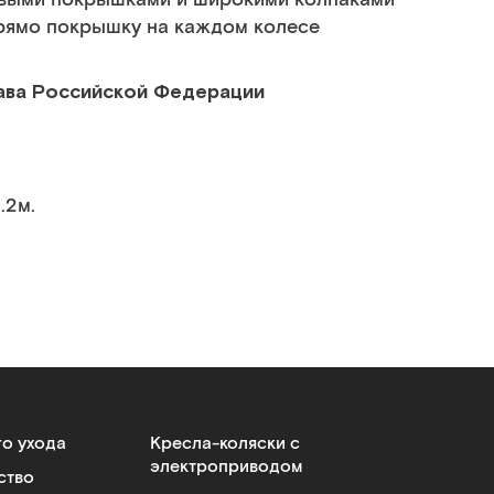
рямо покрышку на каждом колесе
ава Российской Федерации
.2м.
го ухода
Кресла-коляски с
электроприводом
ство