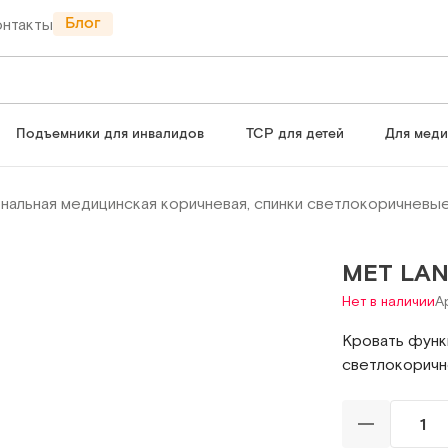
Блог
онтакты
Подъемники для инвалидов
ТСР для детей
Для мед
нальная медицинская коричневая, спинки светлокоричневы
MET LAN
Нет в наличии
А
Кровать функ
светлокорич