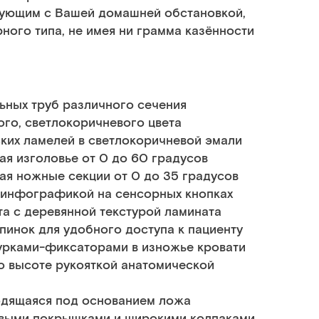
ующим с Вашей домашней обстановкой,
ного типа, не имея ни грамма казённости
ьных труб различного сечения
го, светлокоричневого цвета
ких ламелей в светлокоричневой эмали
я изголовье от 0 до 60 градусов
ая ножные секции от 0 до 35 градусов
й инфографикой на сенсорных кнопках
а с деревянной текстурой ламината
инок для удобного доступа к пациенту
урками-фиксаторами в изножье кровати
по высоте рукояткой анатомической
ходящаяся под основанием ложа
выми покрышками и широкими колпаками