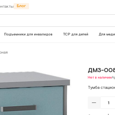
Блог
онтакты
Подъемники для инвалидов
ТСР для детей
Для мед
рная
ДМ3-00
Нет в наличии
А
Тумба стацио