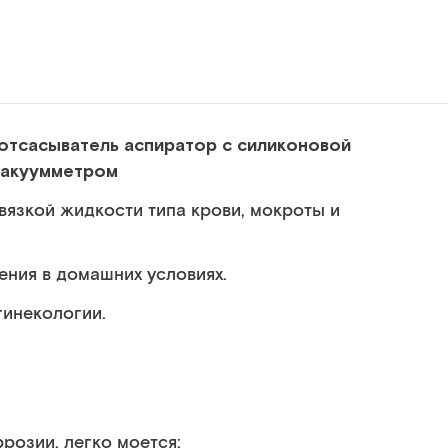
отсасыватель аспиратор с силиконовой
вакуумметром
вязкой жидкости типа крови, мокроты и
ения в домашних условиях.
гинекологии.
розии, легко моется;