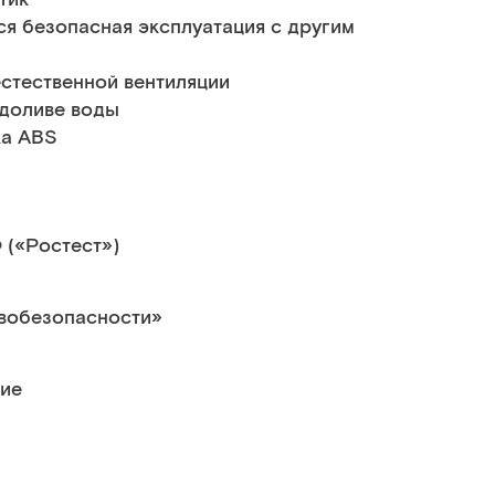
ся безопасная эксплуатация c другим
естественной вентиляции
 доливе воды
ка ABS
 («Ростест»)
вобезопасности»
ие