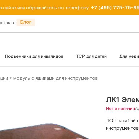
на сайте или обращайтесь по телефону:
+7 (495) 775-75-9
Блог
онтакты
Подъемники для инвалидов
ТСР для детей
Для мед
ии + модуль с ящиками для инструментов
ЛК1 Эле
Нет в наличии
Ар
ЛОР-комбайн 
инструментов