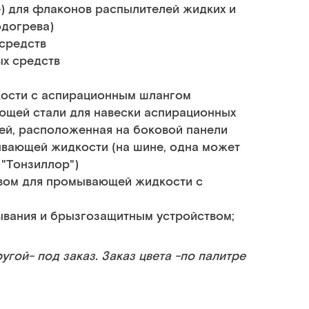
е) для флаконов распылителей жидких и
одогрева)
 средств
ых средств
ости с аспирационным шлангом
ющей стали для навески аспирационных
ей, расположенная на боковой панели
вающей жидкости (на шине, одна может
 "Тонзиллор")
евом для промывающей жидкости с
ывания и брызгозащитным устройством;
гой- под заказ. Заказ цвета -по палитре