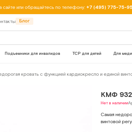
на сайте или обращайтесь по телефону:
+7 (495) 775-75-9
Блог
онтакты
Подъемники для инвалидов
ТСР для детей
Для мед
едорогая кровать с функцией кардиокресло и единой винт
КМФ 932
Нет в наличии
А
Самая недоро
винтовой рег