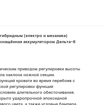
гибридным (электро и механика)
оснащённая аккумулятором Дельта-6
трическим приводом регулировки высоты
гла наклона ножной секции.
ункций кровати во время перебоев с
ской регулировки функций
условиях длительного обесточивания.
окрыто ударопрочной эпоксидной
вого цвета, а также угловые бампера