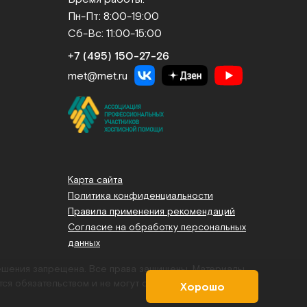
Пн-Пт: 8:00-19:00
Сб-Вс: 11:00-15:00
+7 (495) 150‑27‑26
met@met.ru
Карта сайта
Политика конфиденциальности
Правила применения рекомендаций
Согласие на обработку персональных
данных
решения запрещена. Все права защищены.
Материалы,
тся обязательством и не могут служить основанием для
Хорошо