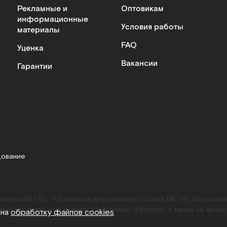
Рекламные и
Оптовикам
информационные
Условия работы
материалы
FAQ
Уценка
Вакансии
Гарантии
дование
агазина MET.RU. Публикация информации с сайта MET.RU без раз
ный характер и не являются публичной офертой, а также не являю
 на
обработку файлов cookies