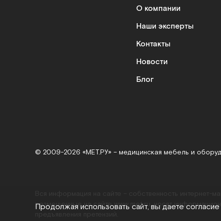
О компании
Наши эксперты
Контакты
Новости
Блог
© 2009-2026 «МЕТ.РУ» – медицинская мебель и обору
Вся информация на сайте – собственность интернет-м
размещенные на сайте
www.met.ru
, носят информацион
Продолжая использовать сайт, вы даете согласие
предъявления претензий.