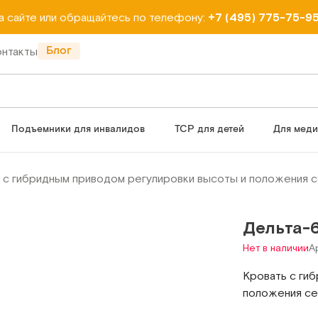
на сайте или обращайтесь по телефону:
+7 (495) 775-75-9
Блог
онтакты
Подъемники для инвалидов
ТСР для детей
Для мед
 с гибридным приводом регулировки высоты и положения се
Дельта-
Нет в наличии
А
Кровать с ги
положения сек