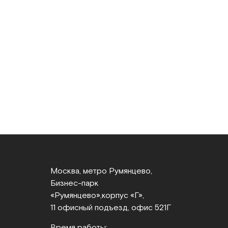
Москва, метро Румянцево,
Бизнес‑парк
«Румянцево»,
корпус «Г»,
11 офисный подъезд, офис 521Г
Время работы: