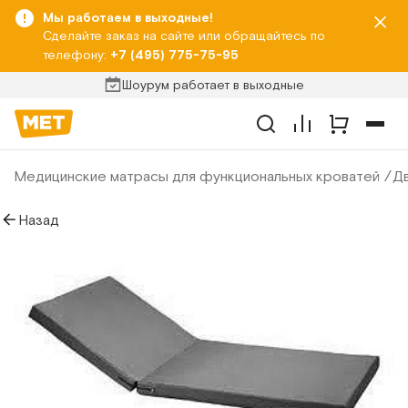
Мы работаем в выходные!
Сделайте заказ на сайте или обращайтесь по
телефону:
+7 (495) 775-75-95
Шоурум работает в выходные
Медицинские матрасы для функциональных кроватей
Дв
Назад