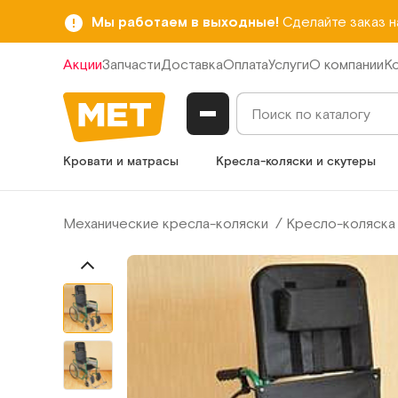
Мы работаем в выходные!
Сделайте заказ 
Акции
Запчасти
Доставка
Оплата
Услуги
О компании
К
Кровати и матрасы
Кресла-коляски и скутеры
Механические кресла-коляски
Кресло-коляска 