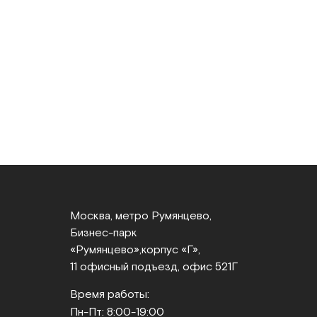
Москва, метро Румянцево,
Бизнес‑парк
«Румянцево»,
корпус «Г»,
11 офисный подъезд, офис 521Г
Время работы:
Пн-Пт: 8:00-19:00