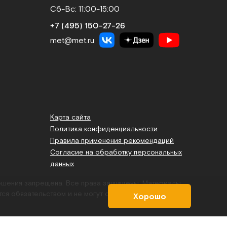
Сб-Вс: 11:00-15:00
+7 (495) 150‑27‑26
met@met.ru
Карта сайта
Политика конфиденциальности
Правила применения рекомендаций
Согласие на обработку персональных
данных
решения запрещена. Все права защищены.
Материалы,
тся обязательством и не могут служить основанием для
Хорошо