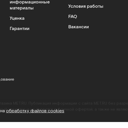
информационные
Условия работы
материалы
FAQ
Уценка
Вакансии
Гарантии
дование
агазина MET.RU. Публикация информации с сайта MET.RU без раз
ный характер и не являются публичной офертой, а также не являю
 на
обработку файлов cookies