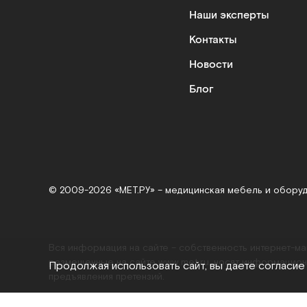
Наши эксперты
Контакты
Новости
Блог
© 2009-2026 «МЕТ.РУ» – медицинская мебель и обору
Вся информация на сайте – собственность интернет-м
размещенные на сайте
www.met.ru
, носят информацион
Продолжая использовать сайт, вы даете согласие
предъявления претензий.