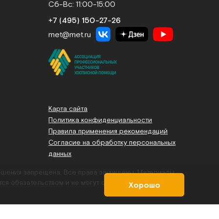
Сб-Вс: 11:00-15:00
+7 (495) 150‑27‑26
met@met.ru
Карта сайта
Политика конфиденциальности
Правила применения рекомендаций
Согласие на обработку персональных
данных
решения запрещена. Все права защищены.
Материалы,
тся обязательством и не могут служить основанием для
Хорошо