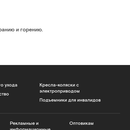
ранию и горению.
го ухода
Кресла-коляски с
электроприводом
ство
Подъемники для инвалидов
Рекламные и
Оптовикам
информационные