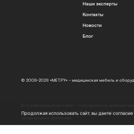
Наши эксперты
Контакты
Новости
Блог
© 2009-2026 «МЕТ.РУ» – медицинская мебель и обору
Вся информация на сайте – собственность интернет-м
размещенные на сайте
www.met.ru
, носят информацион
Продолжая использовать сайт, вы даете согласие
предъявления претензий.