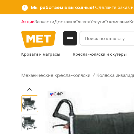
Мы работаем в выходные!
Сделайте заказ 
Акции
Запчасти
Доставка
Оплата
Услуги
О компании
К
Кровати и матрасы
Кресла-коляски и скутеры
Механические кресла-коляски
Коляска инвалид
СФР