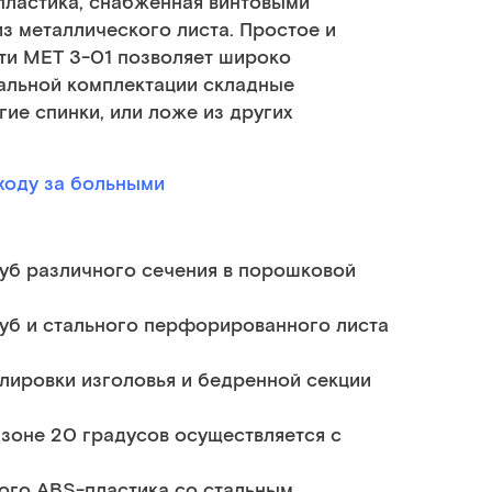
пластика, снабжённая винтовыми
з металлического листа. Простое и
ти МЕТ 3-01 позволяет широко
чальной комплектации складные
ие спинки, или ложе из других
ходу за больными
уб различного сечения в порошковой
уб и стального перфорированного листа
лировки изголовья и бедренной секции
зоне 20 градусов осуществляется с
ого ABS-пластика со стальным