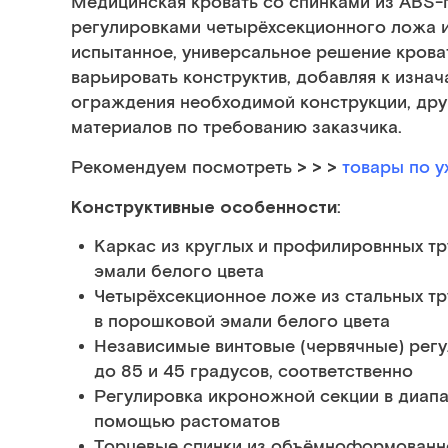
Медицинская кровать со спинками из ABS-
регулировками четырёхсекционного ложа и
испытанное, универсальное решение крова
варьировать конструктив, добавляя к изна
ограждения необходимой конструкции, друг
материалов по требованию заказчика.
> > >
Рекомендуем посмотреть
товары по у
Конструктивные особенности
:
Каркас из круглых и профилировнных тр
эмали белого цвета
Четырёхсекционное ложе из стальных тр
в порошковой эмали белого цвета
Независимые винтовые (червячные) регу
до 85 и 45 градусов, соответственно
Регулировка икроножной секции в диапа
помощью растоматов
Торцевые спинки из объёмноформованн