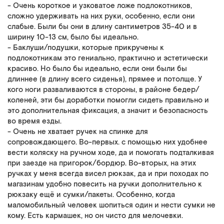
- Очень короткое и узковатое ложе подлокотников,
сложно удерживать на них руки, особенно, если они
слабые. Были бы они в длину сантиметров 35-40 и в
ширину 10-13 см, было бы идеально.
- Баклуши/подушки, которые прикручены к
подлокотникам это гениально, практично и эстетически
красиво. Но было бы идеально, если они были бы
длиннее (в длину всего сиденья), прямее и потолще. У
кого ноги разваливаются в стороны, в районе бедер/
коленей, эти бы доработки помогли сидеть правильно и
это дополнительная фиксация, а значит и безопасность
во время езды.
- Очень не хватает ручек на спинке для
сопровождающего. Во-первых. с помощью них удобнее
вести коляску на ручном ходе, да и помогать подталкивая
при заезде на пригорок/бордюр. Во-вторых, на этих
ручках у меня всегда висел рюкзак, да и при походах по
магазинам удобно повесить на ручки дополнительно к
рюкзаку ещё и сумки/пакеты. Особенно, когда
маломобильный человек шопиться один и нести сумки не
кому. Есть кармашек, но он чисто для мелочевки.