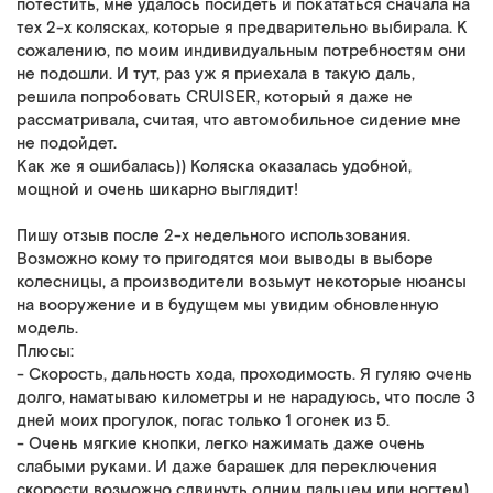
потестить, мне удалось посидеть и покататься сначала на
тех 2-х колясках, которые я предварительно выбирала. К
сожалению, по моим индивидуальным потребностям они
не подошли. И тут, раз уж я приехала в такую даль,
решила попробовать CRUISER, который я даже не
рассматривала, считая, что автомобильное сидение мне
не подойдет.
Как же я ошибалась)) Коляска оказалась удобной,
мощной и очень шикарно выглядит!
Пишу отзыв после 2-х недельного использования.
Возможно кому то пригодятся мои выводы в выборе
колесницы, а производители возьмут некоторые нюансы
на вооружение и в будущем мы увидим обновленную
модель.
Плюсы:
- Скорость, дальность хода, проходимость. Я гуляю очень
долго, наматываю километры и не нарадуюсь, что после 3
дней моих прогулок, погас только 1 огонек из 5.
- Очень мягкие кнопки, легко нажимать даже очень
слабыми руками. И даже барашек для переключения
скорости возможно сдвинуть одним пальцем или ногтем)