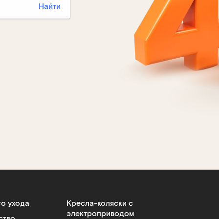
Найти
го ухода
Кресла-коляски с
электроприводом
ство