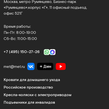
Москва, метро Румянцево, Бизнес‑парк
«Румянцево»,
корпус «Г», 11 офисный подъезд,
Ассортимент
офис 521Г
Мы предлагаем такие виды специализированного
медицинского оборудования:
Время работы:
Пн-Пт: 8:00-19:00
Медицинские кровати и матрасы
Сб-Вс: 11:00-15:00
Регулируемые секции, противопролежневые
системы, простые в освоении и использовании
+7 (495) 150‑27‑26
механизмы управления делают мебель
функциональной и удобной в эксплуатации.
Ортопедические матрасы обеспечивают
met@met.ru
комфорт лежачим больным и минимизируют риск
возникновения осложнений. Плюсы: усиленный
Кровати для домашнего ухода
каркас дает возможность размещать на кроватях
Российское производство
пациентов с большим весом, угол наклона ложа
регулируется, антибактериальное покрытие
Кресла-коляски с электроприводом
препятствует размножению болезнетворных
Подъемники для инвалидов
микроорганизмов.