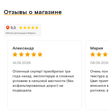
Отзывы о магазине
Александр
Мария
14.06.2026
08.06.2026
Отличный скутер! приобритал три
Очень понра
года назад, эксплотирую в сложных
текстура ди
условиях в сельской местности (без
Цвет приятн
асфальтированных дорог) не
вписался в и
подводила.
рогожка, вы
как в обычн
но дизайн к
диван, не мр
медицине. р