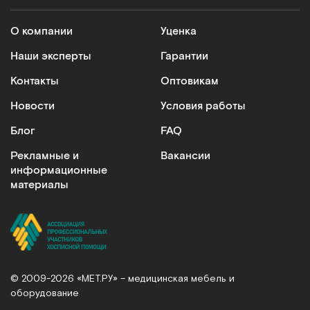
Кресла-коляски
О компании
Уценка
Модели оснащаются электрическим или ручным
приводом. На сайте представлены складные и
Наши эксперты
Гарантии
усиленные варианты. Кресла-коляски подходят
Контакты
Оптовикам
для реабилитации больных и ежедневного
применения. Преимущества: эргономичная
Новости
Условия работы
конструкция сиденья, легкий прочный каркас,
Блог
FAQ
индивидуальная настройка под параметры
пользователя.
Рекламные и
Вакансии
информационные
Подъемники для инвалидов
материалы
Незаменимы при уходе за маломобильными
пациентами. Обеспечивают безопасность и
плавность перемещения больных, рассчитаны на
вес до 200 кг, просты в использовании
Специализированную технику для
© 2009-2026 «МЕТ.РУ» – медицинская мебель и
медучреждений
оборудование
В каталоге медицинского оборудования