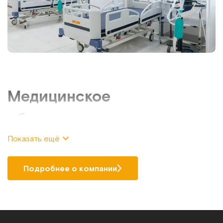
Медицинское
оборудование
Показать ещё
Если требуется купить медицинское оборудование по
выгодной цене и с гарантией качества, то обратите
внимание на ассортимент техники и приспособлений,
Подробнее о компании
представленный в каталоге нашего интернет-магазина.
Компания «МЕТ» специализируется на продаже
оснащения для дома и медучреждений, предлагая
большой выбор продукции от производителя РФ.