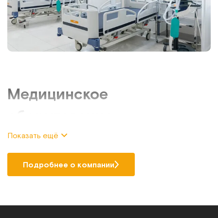
Медицинское
оборудование
Показать ещё
Если требуется купить медицинское оборудование по
выгодной цене и с гарантией качества, то обратите
внимание на ассортимент техники и приспособлений,
Подробнее о компании
представленный в каталоге нашего интернет-магазина.
Компания «МЕТ» специализируется на продаже
оснащения для дома и медучреждений, предлагая
большой выбор продукции от производителя РФ.