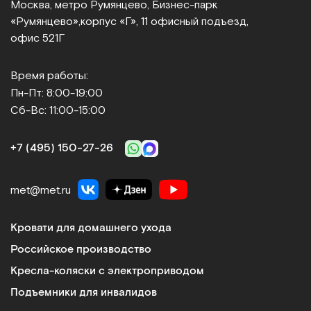
Москва, метро Румянцево, Бизнес‑парк
«Румянцево»,
корпус «Г», 11 офисный подъезд,
Ассортимент
офис 521Г
Мы предлагаем такие виды специализированного
медицинского оборудования:
Время работы:
Пн-Пт: 8:00-19:00
Медицинские кровати и матрасы
Сб-Вс: 11:00-15:00
Регулируемые секции, противопролежневые
системы, простые в освоении и использовании
+7 (495) 150‑27‑26
механизмы управления делают мебель
функциональной и удобной в эксплуатации.
Ортопедические матрасы обеспечивают
met@met.ru
комфорт лежачим больным и минимизируют риск
возникновения осложнений. Плюсы: усиленный
Кровати для домашнего ухода
каркас дает возможность размещать на кроватях
Российское производство
пациентов с большим весом, угол наклона ложа
регулируется, антибактериальное покрытие
Кресла-коляски с электроприводом
препятствует размножению болезнетворных
Подъемники для инвалидов
микроорганизмов.