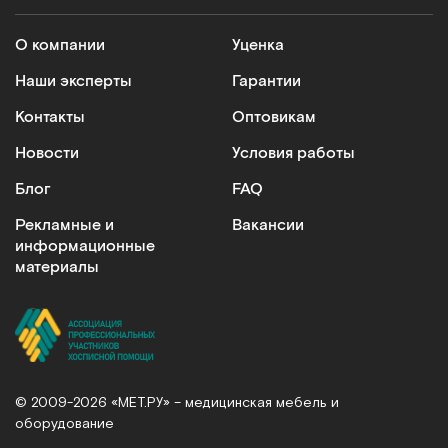
Кресла-коляски
О компании
Уценка
Модели оснащаются электрическим или ручным
приводом. На сайте представлены складные и
Наши эксперты
Гарантии
усиленные варианты. Кресла-коляски подходят
Контакты
Оптовикам
для реабилитации больных и ежедневного
применения. Преимущества: эргономичная
Новости
Условия работы
конструкция сиденья, легкий прочный каркас,
Блог
FAQ
индивидуальная настройка под параметры
пользователя.
Рекламные и
Вакансии
информационные
Подъемники для инвалидов
материалы
Незаменимы при уходе за маломобильными
пациентами. Обеспечивают безопасность и
плавность перемещения больных, рассчитаны на
вес до 200 кг, просты в использовании
Специализированную технику для
© 2009-2026 «МЕТ.РУ» – медицинская мебель и
медучреждений
оборудование
В каталоге медицинского оборудования