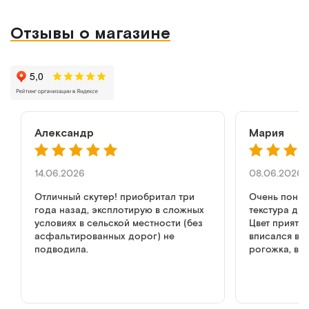
Отзывы о магазине
Александр
Мария
14.06.2026
08.06.2026
Отличный скутер! приобритал три
Очень понра
года назад, эксплотирую в сложных
текстура ди
условиях в сельской местности (без
Цвет приятн
асфальтированных дорог) не
вписался в и
подводила.
рогожка, вы
как в обычн
но дизайн к
диван, не мр
медицине. р