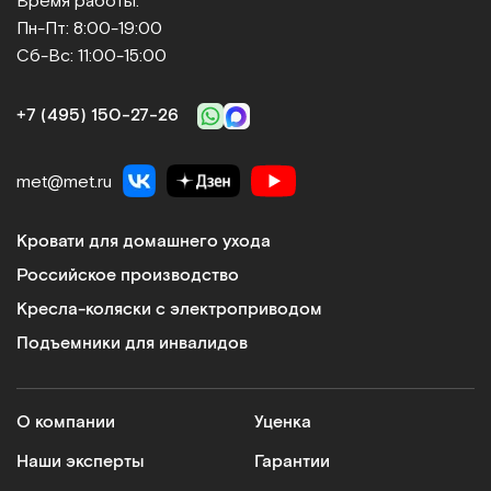
Время работы:
Пн-Пт: 8:00-19:00
Медицинские кровати и матрасы
Сб-Вс: 11:00-15:00
Регулируемые секции, противопролежневые
системы, простые в освоении и использовании
+7 (495) 150‑27‑26
механизмы управления делают мебель
функциональной и удобной в эксплуатации.
Ортопедические матрасы обеспечивают
met@met.ru
комфорт лежачим больным и минимизируют риск
возникновения осложнений. Плюсы: усиленный
Кровати для домашнего ухода
каркас дает возможность размещать на кроватях
Российское производство
пациентов с большим весом, угол наклона ложа
регулируется, антибактериальное покрытие
Кресла-коляски с электроприводом
препятствует размножению болезнетворных
Подъемники для инвалидов
микроорганизмов.
Кресла-коляски
О компании
Уценка
Модели оснащаются электрическим или ручным
приводом. На сайте представлены складные и
Наши эксперты
Гарантии
усиленные варианты. Кресла-коляски подходят