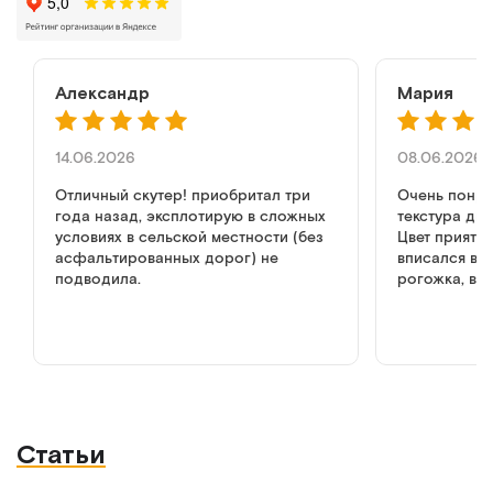
Александр
Мария
14.06.2026
08.06.2026
Отличный скутер! приобритал три
Очень понра
года назад, эксплотирую в сложных
текстура ди
условиях в сельской местности (без
Цвет приятн
асфальтированных дорог) не
вписался в и
подводила.
рогожка, вы
как в обычн
но дизайн к
диван, не мр
медицине. р
Статьи