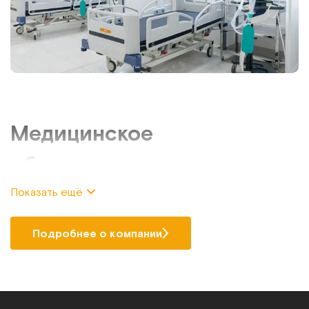
Медицинское
оборудование
Показать ещё
Если требуется купить медицинское оборудование по
выгодной цене и с гарантией качества, то обратите
внимание на ассортимент техники и приспособлений,
Подробнее о компании
представленный в каталоге нашего интернет-магазина.
Компания «МЕТ» специализируется на продаже
оснащения для дома и медучреждений, предлагая
большой выбор продукции от производителя РФ.