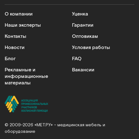
Кресла-коляски
О компании
Уценка
Модели оснащаются электрическим или ручным
приводом. На сайте представлены складные и
Наши эксперты
Гарантии
усиленные варианты. Кресла-коляски подходят
Контакты
Оптовикам
для реабилитации больных и ежедневного
применения. Преимущества: эргономичная
Новости
Условия работы
конструкция сиденья, легкий прочный каркас,
Блог
FAQ
индивидуальная настройка под параметры
пользователя.
Рекламные и
Вакансии
информационные
Подъемники для инвалидов
материалы
Незаменимы при уходе за маломобильными
пациентами. Обеспечивают безопасность и
плавность перемещения больных, рассчитаны на
вес до 200 кг, просты в использовании
Специализированную технику для
© 2009-2026 «МЕТ.РУ» – медицинская мебель и
медучреждений
оборудование
В каталоге медицинского оборудования