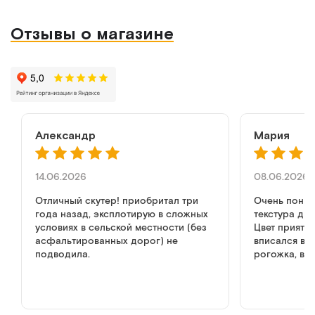
Отзывы о магазине
Александр
Мария
14.06.2026
08.06.2026
Отличный скутер! приобритал три
Очень понра
года назад, эксплотирую в сложных
текстура ди
условиях в сельской местности (без
Цвет приятн
асфальтированных дорог) не
вписался в и
подводила.
рогожка, вы
как в обычн
но дизайн к
диван, не мр
медицине. р