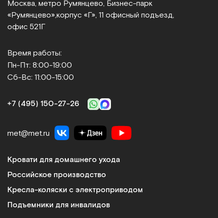
Москва, метро Румянцево, Бизнес‑парк
«Румянцево»,
корпус «Г», 11 офисный подъезд,
Ассортимент
офис 521Г
Мы предлагаем такие виды специализированного
медицинского оборудования:
Время работы:
Пн-Пт: 8:00-19:00
Медицинские кровати и матрасы
Сб-Вс: 11:00-15:00
Регулируемые секции, противопролежневые
системы, простые в освоении и использовании
+7 (495) 150‑27‑26
механизмы управления делают мебель
функциональной и удобной в эксплуатации.
Ортопедические матрасы обеспечивают
met@met.ru
комфорт лежачим больным и минимизируют риск
возникновения осложнений. Плюсы: усиленный
Кровати для домашнего ухода
каркас дает возможность размещать на кроватях
Российское производство
пациентов с большим весом, угол наклона ложа
регулируется, антибактериальное покрытие
Кресла-коляски с электроприводом
препятствует размножению болезнетворных
Подъемники для инвалидов
микроорганизмов.