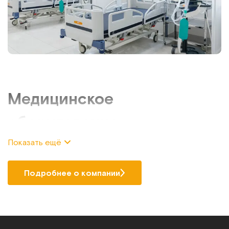
Медицинское
оборудование
Показать ещё
Если требуется купить медицинское оборудование по
выгодной цене и с гарантией качества, то обратите
внимание на ассортимент техники и приспособлений,
Подробнее о компании
представленный в каталоге нашего интернет-магазина.
Компания «МЕТ» специализируется на продаже
оснащения для дома и медучреждений, предлагая
большой выбор продукции от производителя РФ.