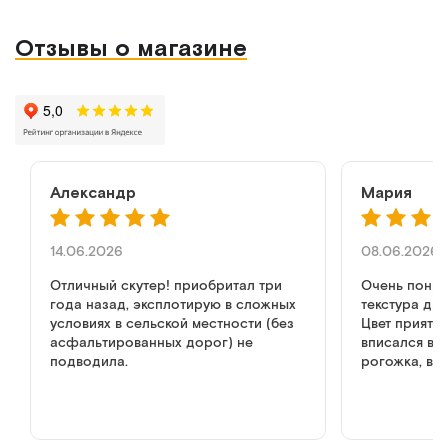
Отзывы о магазине
Александр
Мария
14.06.2026
08.06.2026
Отличный скутер! приобритал три
Очень понра
года назад, эксплотирую в сложных
текстура ди
условиях в сельской местности (без
Цвет приятн
асфальтированных дорог) не
вписался в и
подводила.
рогожка, вы
как в обычн
но дизайн к
диван, не мр
медицине. р