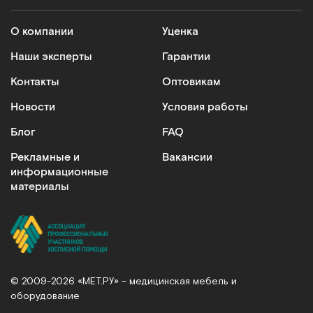
Кресла-коляски
О компании
Уценка
Модели оснащаются электрическим или ручным
приводом. На сайте представлены складные и
Наши эксперты
Гарантии
усиленные варианты. Кресла-коляски подходят
Контакты
Оптовикам
для реабилитации больных и ежедневного
применения. Преимущества: эргономичная
Новости
Условия работы
конструкция сиденья, легкий прочный каркас,
Блог
FAQ
индивидуальная настройка под параметры
пользователя.
Рекламные и
Вакансии
информационные
Подъемники для инвалидов
материалы
Незаменимы при уходе за маломобильными
пациентами. Обеспечивают безопасность и
плавность перемещения больных, рассчитаны на
вес до 200 кг, просты в использовании
Специализированную технику для
© 2009-2026 «МЕТ.РУ» – медицинская мебель и
медучреждений
оборудование
В каталоге медицинского оборудования