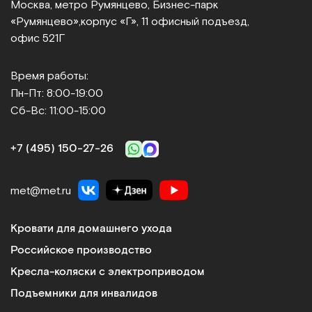
Москва, метро Румянцево, Бизнес‑парк
«Румянцево»,
корпус «Г», 11 офисный подъезд,
Ассортимент
офис 521Г
Мы предлагаем такие виды специализированного
медицинского оборудования:
Время работы:
Пн-Пт: 8:00-19:00
Медицинские кровати и матрасы
Сб-Вс: 11:00-15:00
Регулируемые секции, противопролежневые
системы, простые в освоении и использовании
+7 (495) 150‑27‑26
механизмы управления делают мебель
функциональной и удобной в эксплуатации.
Ортопедические матрасы обеспечивают
met@met.ru
комфорт лежачим больным и минимизируют риск
возникновения осложнений. Плюсы: усиленный
Кровати для домашнего ухода
каркас дает возможность размещать на кроватях
Российское производство
пациентов с большим весом, угол наклона ложа
регулируется, антибактериальное покрытие
Кресла-коляски с электроприводом
препятствует размножению болезнетворных
Подъемники для инвалидов
микроорганизмов.