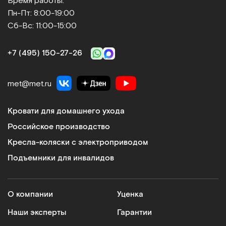
Время работы:
Пн-Пт: 8:00-19:00
Медицинские кровати и матрасы
Сб-Вс: 11:00-15:00
Регулируемые секции, противопролежневые
системы, простые в освоении и использовании
+7 (495) 150‑27‑26
механизмы управления делают мебель
функциональной и удобной в эксплуатации.
Ортопедические матрасы обеспечивают
met@met.ru
комфорт лежачим больным и минимизируют риск
возникновения осложнений. Плюсы: усиленный
Кровати для домашнего ухода
каркас дает возможность размещать на кроватях
Российское производство
пациентов с большим весом, угол наклона ложа
регулируется, антибактериальное покрытие
Кресла-коляски с электроприводом
препятствует размножению болезнетворных
Подъемники для инвалидов
микроорганизмов.
Кресла-коляски
О компании
Уценка
Модели оснащаются электрическим или ручным
приводом. На сайте представлены складные и
Наши эксперты
Гарантии
усиленные варианты. Кресла-коляски подходят