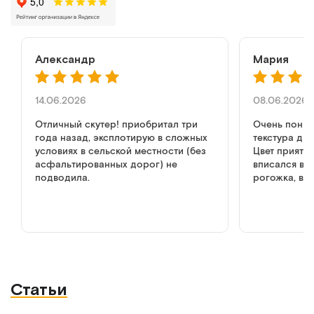
Александр
Мария
14.06.2026
08.06.2026
Отличный скутер! приобритал три
Очень понра
года назад, эксплотирую в сложных
текстура ди
условиях в сельской местности (без
Цвет приятн
асфальтированных дорог) не
вписался в и
подводила.
рогожка, вы
как в обычн
но дизайн к
диван, не мр
медицине. р
Статьи